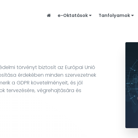
e-Oktatások
Tanfolyamok
elmi törvényt biztosít az Európai Unió
osítása érdekében minden szervezetnek
merik a GDPR követelményeit, és jól
ok tervezésére, végrehajtására és