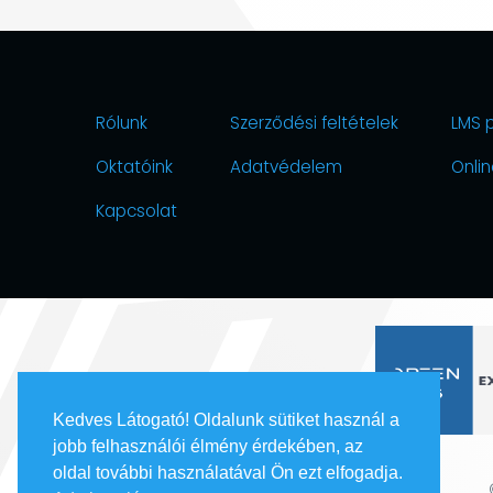
naptár
LMS
Rólunk
Szerződési feltételek
LMS 
Oktatóink
Adatvédelem
Onlin
Kapcsolat
Kedves Látogató! Oldalunk sütiket használ a
jobb felhasználói élmény érdekében, az
oldal további használatával Ön ezt elfogadja.