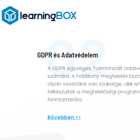
02
GDPR és Adatvédelem
A GDPR egységes, harmonizált adatvéd
e-
számára. A hatékony megfelelés bizt
Oktatások
olyan vezetőkre van szüksége, akik is
felkészültek a megfelelőségi program
Tanfolyamok
fenntartására.
Minősítő
Bővebben >>
Tanfolyamok
Képzési