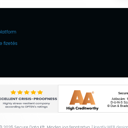
platform
e fizetés
© 2026 Secure Data Kft. Minden jog fenntartva. |
kreatív.WEB.desig