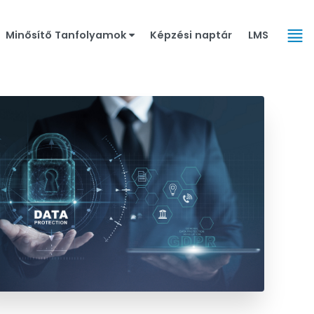
Minősítő Tanfolyamok
Képzési naptár
LMS