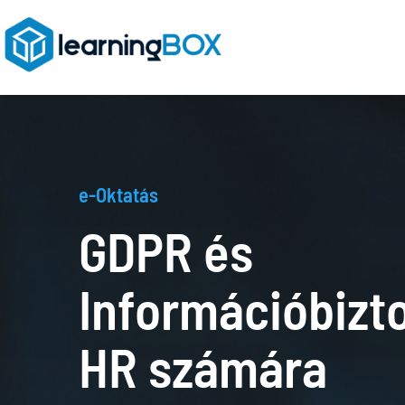
e-Oktatás
GDPR és
Információbizt
e-
HR számára
Oktatások