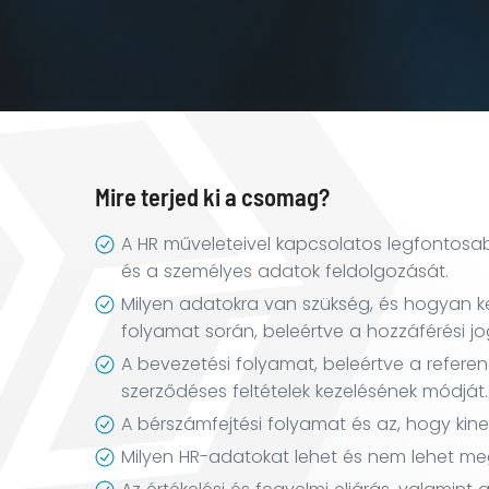
Tanfolyamok
Minősítő
Tanfolyamok
Képzési
Mire terjed ki a csomag?
naptár
A HR műveleteivel kapcsolatos legfontosab
LMS
és a személyes adatok feldolgozását.
Milyen adatokra van szükség, és hogyan ke
folyamat során, beleértve a hozzáférési jog
A bevezetési folyamat, beleértve a referen
szerződéses feltételek kezelésének módját.
A bérszámfejtési folyamat és az, hogy kine
Milyen HR-adatokat lehet és nem lehet me