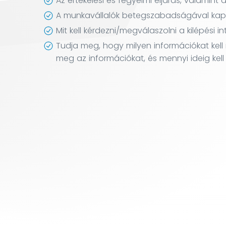
Az értékelési és fegyelmi eljárás, valamin
A munkavállalók betegszabadságával kapcs
Mit kell kérdezni/megválaszolni a kilépési i
Tudja meg, hogy milyen információkat kell
meg az információkat, és mennyi ideig kel