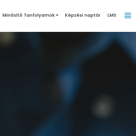
Minősítő Tanfolyamok
Képzési naptár
LMS