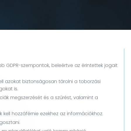
b GDPR-szempontok, beleértve az érintettek jogait
ll azokat biztonságosan tárolni a toborzási
okat is.
ciák megszerzését és a szűrést, valamint a
k kell hozzáférnie ezekhez az információkhoz.
gosztani.