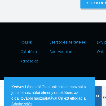
e-Learni
Rólunk
Szerződési feltételek
LMS 
Oktatóink
Adatvédelem
Onlin
Kapcsolat
Kedves Látogató! Oldalunk sütiket használ a
jobb felhasználói élmény érdekében, az
oldal további használatával Ön ezt elfogadja.
Adatkezelés