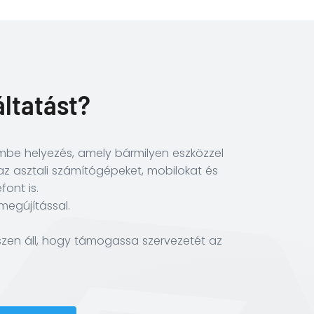
áltatást?
mbe helyezés, amely bármilyen eszközzel
 az asztali számítógépeket, mobilokat és
font is.
megújítással.
zen áll, hogy támogassa szervezetét az