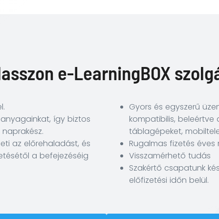
lasszon e-LearningBOX szolg
l.
Gyors és egyszerű üze
 anyagainkat, így biztos
kompatibilis, beleértve
 naprakész.
táblagépeket, mobiltele
i az előrehaladást, és
Rugalmas fizetés éves 
detésétől a befejezéséig
Visszamérhető tudás
Szakértő csapatunk kés
előfizetési időn belül.