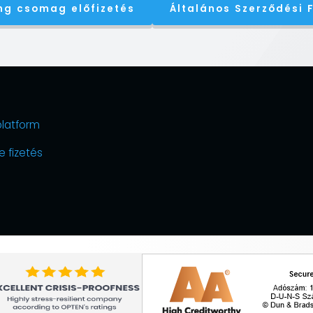
ng csomag előfizetés
Általános Szerződési F
platform
e fizetés