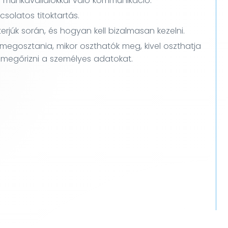
t a munkavállalókkal való kommunikáció.
olatos titoktartás.
nterjúk során, és hogyan kell bizalmasan kezelni.
 megosztania, mikor oszthatók meg, kivel oszthatja
l megőrizni a személyes adatokat.