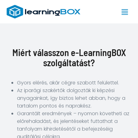
Miért válasszon e-LearningBOX
szolgáltatást?
Gyors elérés, akár cégre szabott felülettel.
Az iparági szakértők dolgozták ki képzési
anyagainkat, így biztos lehet abban, hogy a
e-
tartalom pontos és naprakész.
Oktatások
Garantált eredmények – nyomon követheti az
előrehaladást, és jelentéseket futtathat a
Tanfolyamok
tanfolyam kihirdetésétől a befejezéséig
Minősítő
auditálási célokra.